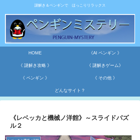
謎解き＆ペンギンで ほっこりリラックス
HOME
《AI ペンギン 》
《 謎解き攻略 》
《 謎解きゲーム》
《 ペンギン 》
《 その他 》
どんなサイト？
《レベッカと機械ノ洋館》～スライドパズ
ル２