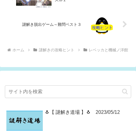
謎解き脱出ゲーム～難問ベスト３
ホーム
謎解きの攻略ヒント
レベッカと機械ノ洋館
🐧【 謎解き道場 】🐧 2023/05/12