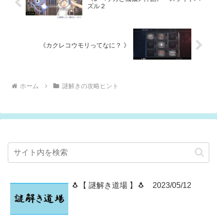
ズル２
《カクレコウモリってなに？ 》
ホーム
謎解きの攻略ヒント
🐧【 謎解き道場 】🐧 2023/05/12