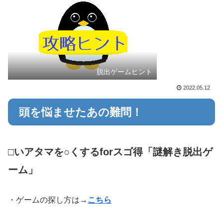
脱出ゲームヒント
2022.05.12
頭を悩ませたあの難問！
□いアタマを○くするforスゴ得「謎解き脱出ゲ
ーム」
・ゲームの探し方は→
こちら