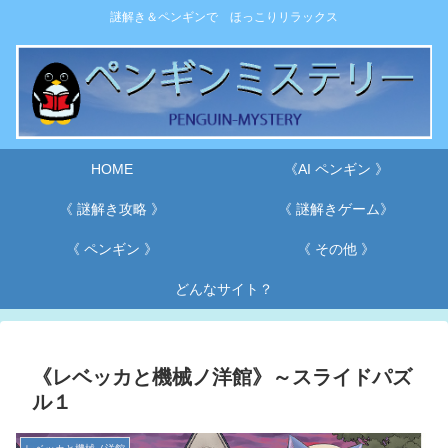
謎解き＆ペンギンで ほっこりリラックス
HOME
《AI ペンギン 》
《 謎解き攻略 》
《 謎解きゲーム》
《 ペンギン 》
《 その他 》
どんなサイト？
《レベッカと機械ノ洋館》～スライドパズ
ル１