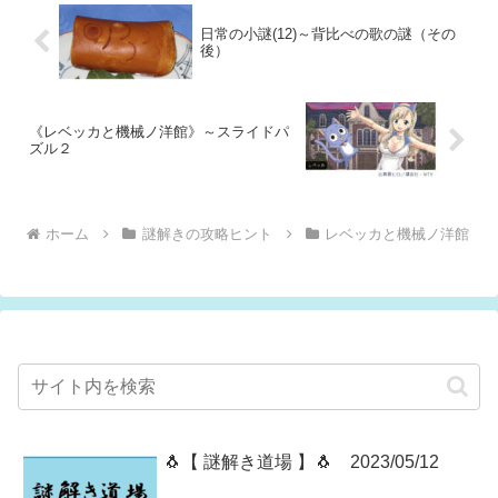
日常の小謎(12)～背比べの歌の謎（その
後）
《レベッカと機械ノ洋館》～スライドパ
ズル２
ホーム
謎解きの攻略ヒント
レベッカと機械ノ洋館
🐧【 謎解き道場 】🐧 2023/05/12