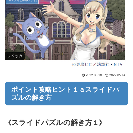
レベッカと機械ノ洋館
2022.05.10
2022.05.14
ポイント攻略ヒント１ａスライドパ
ズルの解き方
スライドパズルの解き方
《
１》