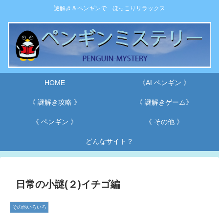
謎解き＆ペンギンで ほっこりリラックス
HOME
《AI ペンギン 》
《 謎解き攻略 》
《 謎解きゲーム》
《 ペンギン 》
《 その他 》
どんなサイト？
日常の小謎(２)イチゴ編
その他いろいろ