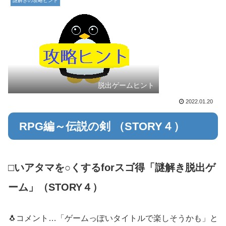
謎解きの攻略ヒント
脱出ゲームヒント
2022.01.20
RPG編～伝説の剣 （STORY４）
□いアタマを○くするforスゴ得「謎解き脱出ゲ
ーム」（STORY４）
🐧コメント…「ゲームっぽいタイトルで楽しそうかも」と