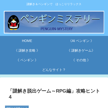
謎解き＆ペンギンで ほっこりリラックス
HOME
《AI ペンギン 》
《 謎解き攻略 》
《 謎解きゲーム》
《 ペンギン 》
《 その他 》
どんなサイト？
「謎解き脱出ゲーム～RPG編」攻略ヒント
４