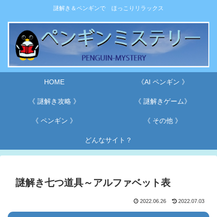
謎解き＆ペンギンで ほっこりリラックス
HOME
《AI ペンギン 》
《 謎解き攻略 》
《 謎解きゲーム》
《 ペンギン 》
《 その他 》
どんなサイト？
謎解き七つ道具～アルファベット表
2022.06.26
2022.07.03