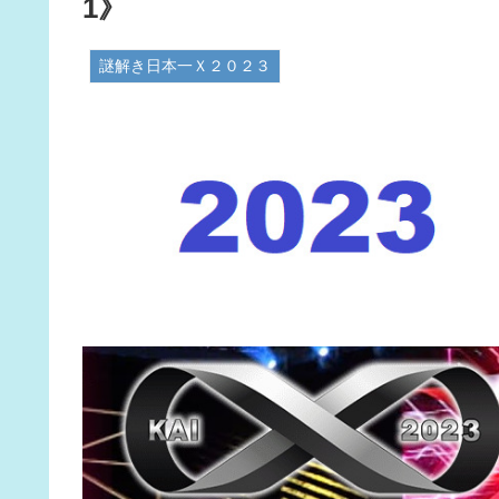
1》
謎解き日本一Ｘ２０２３