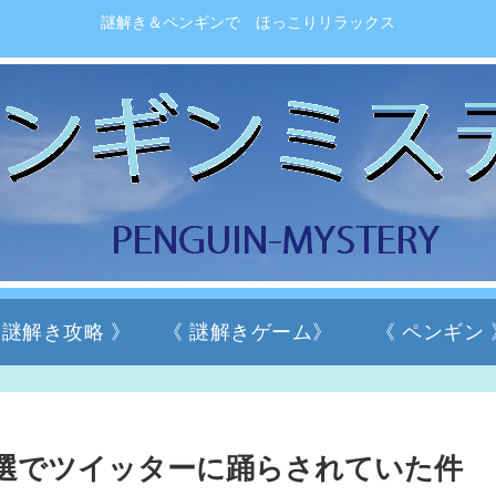
謎解き＆ペンギンで ほっこりリラックス
 謎解き攻略 》
《 謎解きゲーム》
《 ペンギン 
次予選でツイッターに踊らされていた件