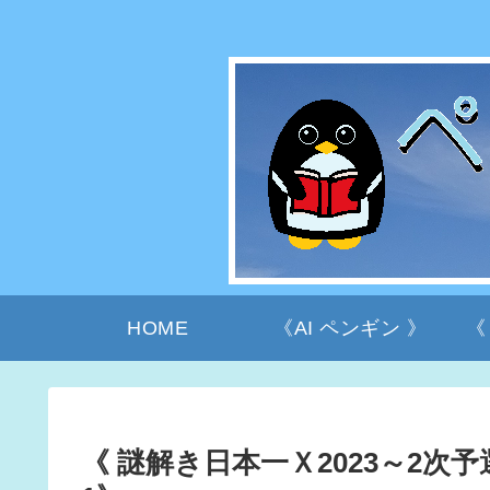
HOME
《AI ペンギン 》
《
《 謎解き日本一Ｘ2023～2