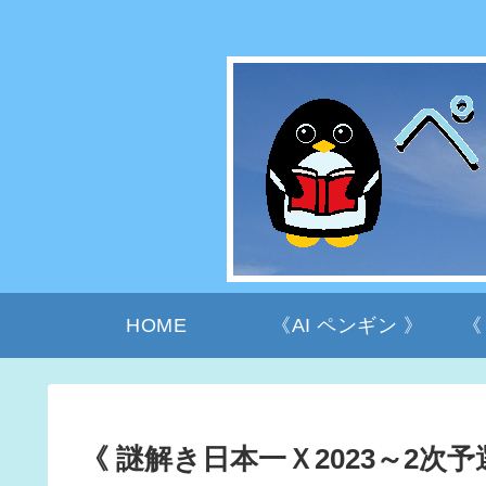
HOME
《AI ペンギン 》
《
《 謎解き日本一Ｘ2023～2次