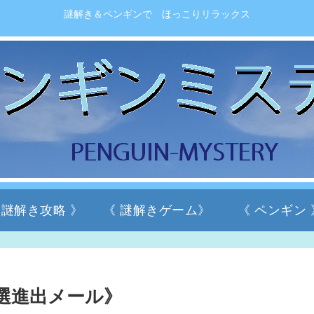
謎解き＆ペンギンで ほっこりリラックス
 謎解き攻略 》
《 謎解きゲーム》
《 ペンギン 
予選進出メール》