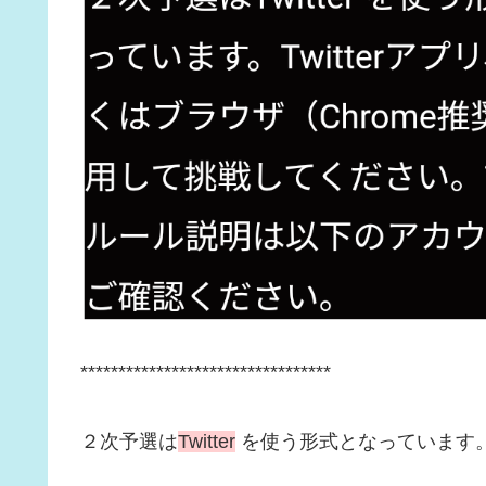
*********************************
２次予選は
Twitter
を使う形式となっています