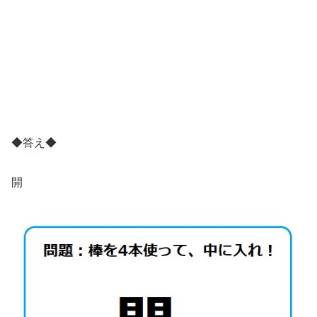
◆答え◆
開