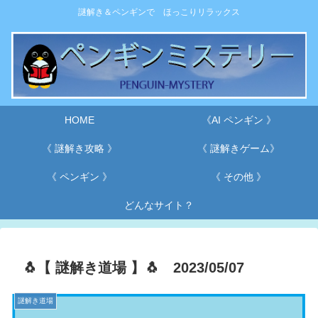
謎解き＆ペンギンで ほっこりリラックス
HOME
《AI ペンギン 》
《 謎解き攻略 》
《 謎解きゲーム》
《 ペンギン 》
《 その他 》
どんなサイト？
🐧【 謎解き道場 】🐧 2023/05/07
謎解き道場