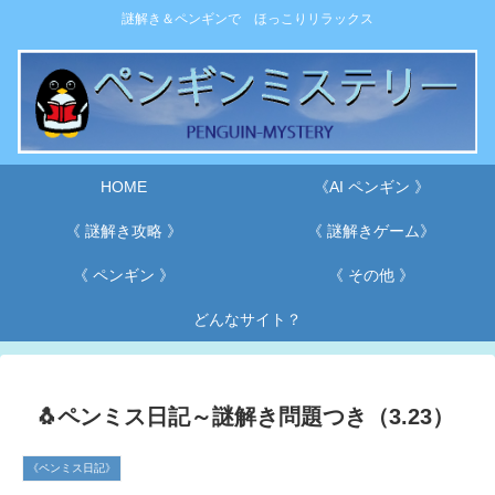
謎解き＆ペンギンで ほっこりリラックス
HOME
《AI ペンギン 》
《 謎解き攻略 》
《 謎解きゲーム》
《 ペンギン 》
《 その他 》
どんなサイト？
🐧ペンミス日記～謎解き問題つき（3.23）
《ペンミス日記》