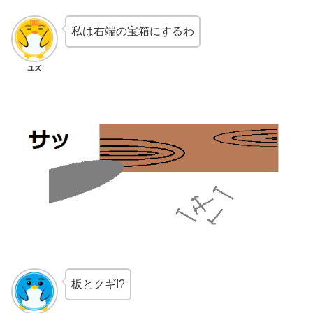
私は右端の宝箱にするわ
ユズ
板とクギ!?