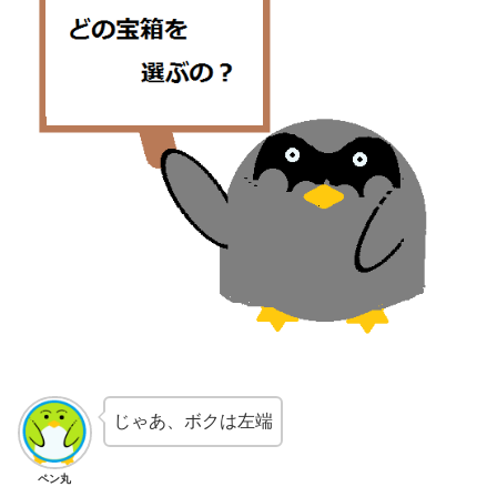
じゃあ、ボクは左端
ペン丸