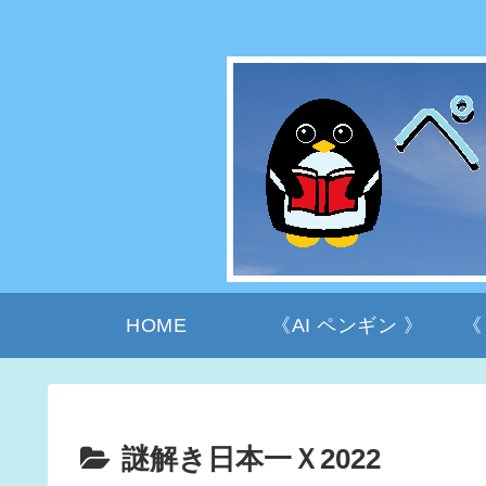
HOME
《AI ペンギン 》
《
謎解き日本一Ｘ2022